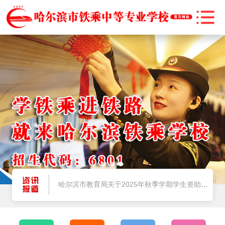
@师生家长，2025暑期将至，安全提示请牢记
哈尔滨市教育局关于2025年秋季学期学生资助政策执行的公告
“尔滨爱你·与法同行”——法治宣传教育进校园
燃情启航！哈尔滨市铁乘中等专业学校 2025 级新生军训正式拉开帷幕
@师生家长，2025暑期将至，安全提示请牢记
哈尔滨市教育局关于2025年秋季学期学生资助政策执行的公告