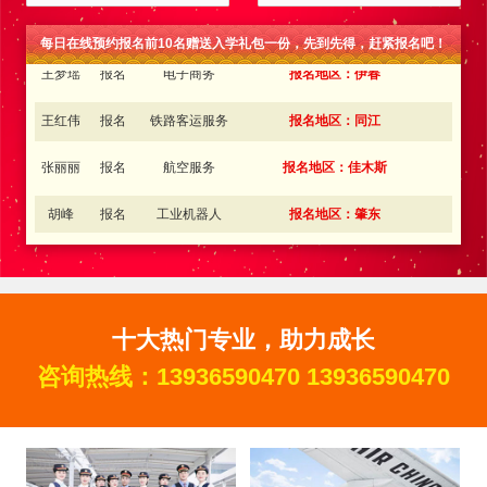
王梦瑶
报名
电子商务
报名地区：伊春
每日在线预约报名前10名赠送入学礼包一份，先到先得，赶紧报名吧！
王红伟
报名
铁路客运服务
报名地区：同江
张丽丽
报名
航空服务
报名地区：佳木斯
胡峰
报名
工业机器人
报名地区：肇东
周立可
报名
电子商务
报名地区：伊春
富大龙
报名
工程测量
报名地区：五大连池
金旭东
报名
铁路客运服务
报名地区：肇东
十大热门专业，助力成长
张昕鑫
报名
护理
报名地区：齐齐哈尔
咨询热线：
13936590470
13936590470
李立新
报名
工程测量
报名地区：五大连池
孙 丽
报名
铁路客运服务
报名地区：大庆