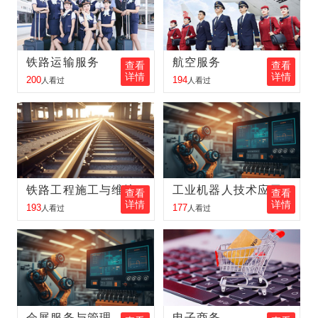
金向东
报名
新能源汽车
报名地区：双鸭山
王中琪
报名
铁路客运服务
报名地区：内蒙古
铁路运输服务
航空服务
查看
查看
李金奇
报名
邮轮乘务
报名地区：吉林
详情
详情
200
194
人看过
人看过
王梦瑶
报名
电子商务
报名地区：伊春
王红伟
报名
铁路客运服务
报名地区：同江
张丽丽
报名
航空服务
报名地区：佳木斯
铁路工程施工与维护
工业机器人技术应用
查看
查看
胡峰
报名
工业机器人
报名地区：肇东
详情
详情
193
177
人看过
人看过
会展服务与管理
电子商务