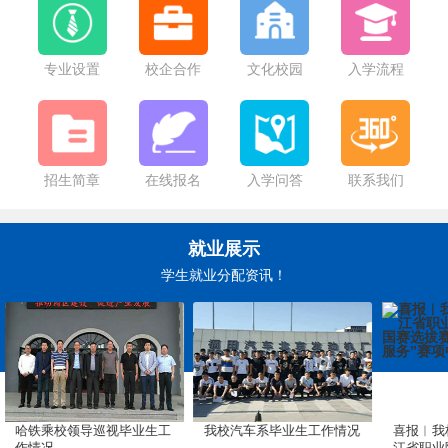
专业设置
校企合作
文化校园
入学流程
招生简章
在线报名
入学问答
联系我们
就业展示
学生就业分配资讯！
哈铁乘校领导巡视毕业生工
我校汽车系毕业生工作情况
喜报︱我
作情况
江省职业