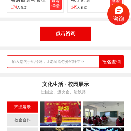
查看
查看
详情
详情
174
145
人看过
人看过
点击咨询
报名查询
输入您的手机号码，让老师给你介绍好专业
文化生活 · 校园展示
进国企、进央企、进铁路！
环境展示
校企合作