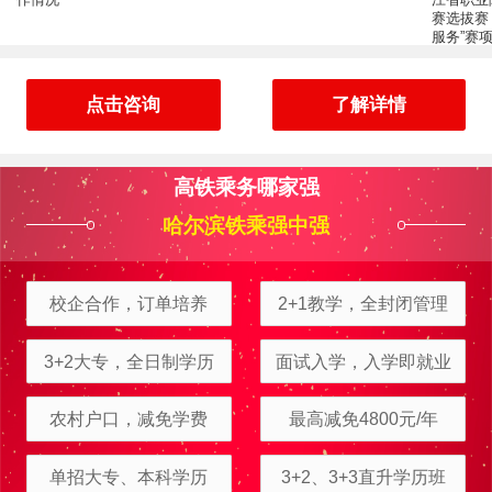
赛选拔赛
服务”赛
点击咨询
了解详情
周立可
报名
电子商务
报名地区：伊春
富大龙
报名
工程测量
报名地区：五大连池
高铁乘务哪家强
金旭东
报名
铁路客运服务
报名地区：肇东
哈尔滨铁乘强中强
张昕鑫
报名
护理
报名地区：齐齐哈尔
李立新
报名
工程测量
报名地区：五大连池
校企合作，订单培养
2+1教学，全封闭管理
孙 丽
报名
铁路客运服务
报名地区：大庆
3+2大专，全日制学历
面试入学，入学即就业
金向东
报名
新能源汽车
报名地区：双鸭山
农村户口，减免学费
最高减免4800元/年
王中琪
报名
铁路客运服务
报名地区：内蒙古
单招大专、本科学历
3+2、3+3直升学历班
李金奇
报名
邮轮乘务
报名地区：吉林