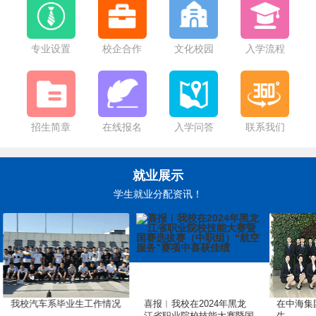
哈尔滨市教育局关于2025年秋季学期学生资助政策执行的公告
专业设置
校企合作
文化校园
入学流程
招生简章
在线报名
入学问答
联系我们
就业展示
学生就业分配资讯！
我校汽车系毕业生工作情况
喜报︱我校在2024年黑龙
在中海集
江省职业院校技能大赛暨国
生