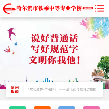
@师生家长，2025暑期将至，安全提示请牢记
哈尔滨市教育局关于2025年秋季学期学生资助政策执行的公告
“尔滨爱你·与法同行”——法治宣传教育进校园
燃情启航！哈尔滨市铁乘中等专业学校 2025 级新生军训正式拉开帷幕
@师生家长，2025暑期将至，安全提示请牢记