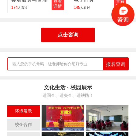
查看
查看
详情
详情
174
145
人看过
人看过
王红伟
报名
铁路客运服务
报名地区：同江
张丽丽
报名
航空服务
报名地区：佳木斯
点击咨询
胡峰
报名
工业机器人
报名地区：肇东
报名查询
输入您的手机号码，让老师给你介绍好专业
文化生活 · 校园展示
进国企、进央企、进铁路！
环境展示
校企合作