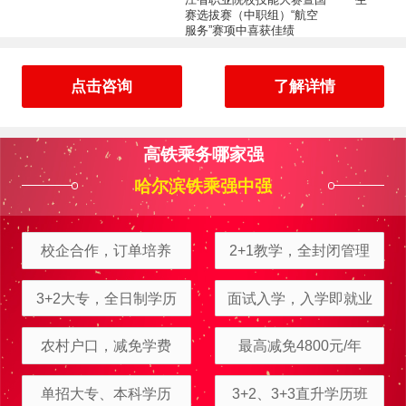
赛选拔赛（中职组）“航空
服务”赛项中喜获佳绩
点击咨询
了解详情
高铁乘务哪家强
哈尔滨铁乘强中强
校企合作，订单培养
2+1教学，全封闭管理
3+2大专，全日制学历
面试入学，入学即就业
农村户口，减免学费
最高减免4800元/年
周立可
报名
电子商务
报名地区：伊春
富大龙
报名
工程测量
报名地区：五大连池
单招大专、本科学历
3+2、3+3直升学历班