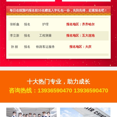
金旭东
报名
铁路客运服务
报名地区：肇东
每日在线预约报名前10名赠送入学礼包一份，先到先得，赶紧报名吧！
张昕鑫
报名
护理
报名地区：齐齐哈尔
李立新
报名
工程测量
报名地区：五大连池
孙 丽
报名
铁路客运服务
报名地区：大庆
金向东
报名
新能源汽车
报名地区：双鸭山
王中琪
报名
铁路客运服务
报名地区：内蒙古
李金奇
报名
邮轮乘务
报名地区：吉林
十大热门专业，助力成长
王梦瑶
报名
电子商务
报名地区：伊春
咨询热线：
13936590470
13936590470
王红伟
报名
铁路客运服务
报名地区：同江
张丽丽
报名
航空服务
报名地区：佳木斯