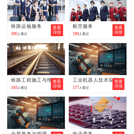
胡峰
报名
工业机器人
报名地区：肇东
周立可
报名
电子商务
报名地区：伊春
铁路运输服务
航空服务
富大龙
报名
工程测量
报名地区：五大连池
查看
查看
详情
详情
200
194
人看过
人看过
金旭东
报名
铁路客运服务
报名地区：肇东
张昕鑫
报名
护理
报名地区：齐齐哈尔
李立新
报名
工程测量
报名地区：五大连池
孙 丽
报名
铁路客运服务
报名地区：大庆
铁路工程施工与维护
工业机器人技术应用
查看
查看
详情
详情
193
177
人看过
人看过
金向东
报名
新能源汽车
报名地区：双鸭山
王中琪
报名
铁路客运服务
报名地区：内蒙古
李金奇
报名
邮轮乘务
报名地区：吉林
王梦瑶
报名
电子商务
报名地区：伊春
会展服务与管理
电子商务