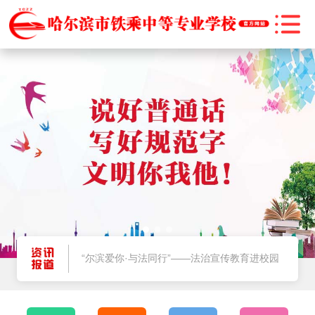
@师生家长，2025暑期将至，安全提示请牢记
哈尔滨市教育局关于2025年秋季学期学生资助政策执行的公告
“尔滨爱你·与法同行”——法治宣传教育进校园
燃情启航！哈尔滨市铁乘中等专业学校 2025 级新生军训正式拉开帷幕
@师生家长，2025暑期将至，安全提示请牢记