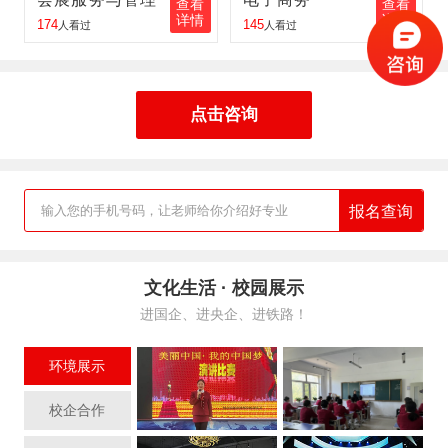
查看
查看
详情
详情
174
145
王红伟
报名
铁路客运服务
报名地区：同江
人看过
人看过
张丽丽
报名
航空服务
报名地区：佳木斯
胡峰
报名
工业机器人
报名地区：肇东
点击咨询
报名查询
输入您的手机号码，让老师给你介绍好专业
文化生活 · 校园展示
进国企、进央企、进铁路！
环境展示
校企合作