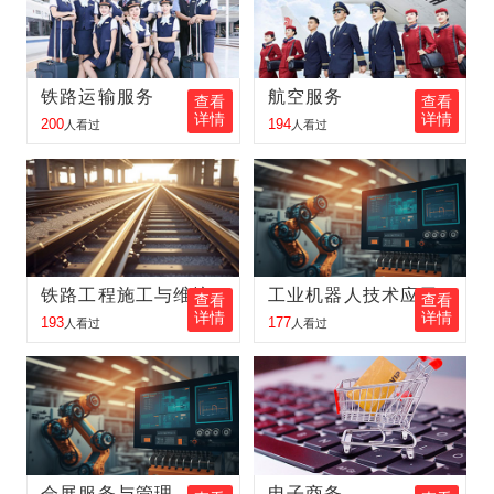
周立可
报名
电子商务
报名地区：伊春
富大龙
报名
工程测量
报名地区：五大连池
铁路运输服务
航空服务
查看
查看
详情
详情
200
194
人看过
人看过
金旭东
报名
铁路客运服务
报名地区：肇东
张昕鑫
报名
护理
报名地区：齐齐哈尔
李立新
报名
工程测量
报名地区：五大连池
孙 丽
报名
铁路客运服务
报名地区：大庆
铁路工程施工与维护
工业机器人技术应用
查看
查看
详情
详情
193
177
人看过
人看过
金向东
报名
新能源汽车
报名地区：双鸭山
王中琪
报名
铁路客运服务
报名地区：内蒙古
李金奇
报名
邮轮乘务
报名地区：吉林
王梦瑶
报名
电子商务
报名地区：伊春
会展服务与管理
电子商务