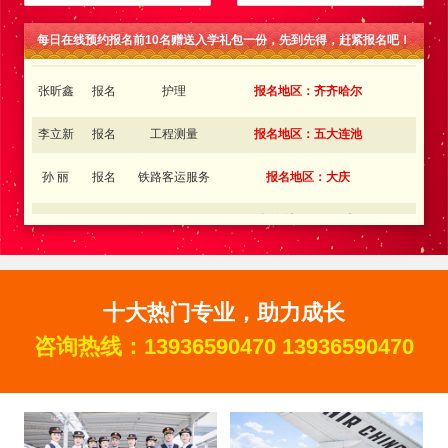
金旭东
报名
铁路客运服务
报名地区：肇东
每日在线预约报名前10名赠送入学礼包一份，先到先得，赶紧报名吧！
张昕鑫
报名
护理
报名地区：齐齐哈尔
李立新
报名
工程测量
报名地区：五大连池
孙 丽
报名
铁路客运服务
报名地区：大庆
金向东
报名
新能源汽车
报名地区：双鸭山
王中琪
报名
铁路客运服务
报名地区：内蒙古
李金奇
报名
邮轮乘务
报名地区：吉林
十大热门专业，助力成长
王梦瑶
报名
电子商务
报名地区：伊春
咨询热线：
13936590470
13936590470
王红伟
报名
铁路客运服务
报名地区：同江
张丽丽
报名
航空服务
报名地区：佳木斯
胡峰
报名
工业机器人
报名地区：肇东