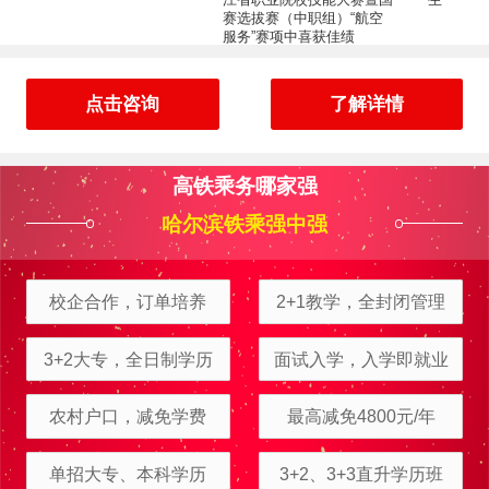
赛选拔赛（中职组）“航空
服务”赛项中喜获佳绩
点击咨询
了解详情
高铁乘务哪家强
哈尔滨铁乘强中强
校企合作，订单培养
2+1教学，全封闭管理
3+2大专，全日制学历
面试入学，入学即就业
周立可
报名
电子商务
报名地区：伊春
农村户口，减免学费
最高减免4800元/年
富大龙
报名
工程测量
报名地区：五大连池
单招大专、本科学历
3+2、3+3直升学历班