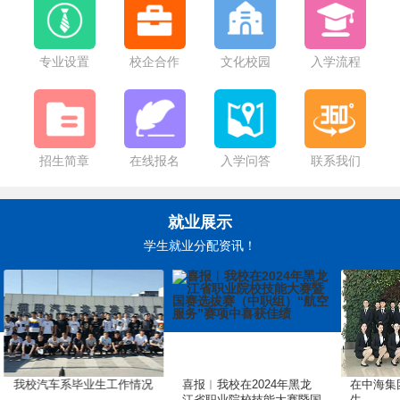
哈尔滨市教育局关于2025年秋季学期学生资助政策执行的公告
专业设置
校企合作
文化校园
入学流程
招生简章
在线报名
入学问答
联系我们
就业展示
学生就业分配资讯！
我校汽车系毕业生工作情况
喜报︱我校在2024年黑龙
在中海集
江省职业院校技能大赛暨国
生