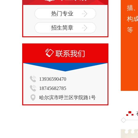
描
热门专业
构
招生简章
等
13936590470
18745682785
哈尔滨市呼兰区学院路1号