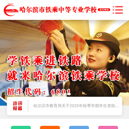
@师生家长，2025暑期将至，安全提示请牢记
哈尔滨市教育局关于2025年秋季学期学生资助政策执行的公告
“尔滨爱你·与法同行”——法治宣传教育进校园
燃情启航！哈尔滨市铁乘中等专业学校 2025 级新生军训正式拉开帷幕
@师生家长，2025暑期将至，安全提示请牢记