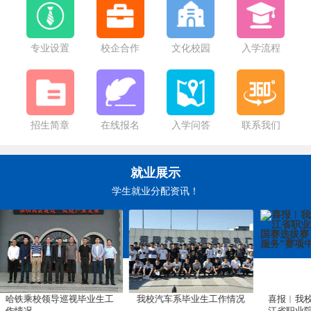
哈尔滨市教育局关于2025年秋季学期学生资助政策执行的公告
专业设置
校企合作
文化校园
入学流程
招生简章
在线报名
入学问答
联系我们
就业展示
学生就业分配资讯！
我校汽车系毕业生工作情况
喜报︱我校在2024年黑龙
在中海集
江省职业院校技能大赛暨国
生