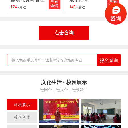
查看
查看
李金奇
报名
邮轮乘务
报名地区：吉林
详情
详情
174
145
人看过
人看过
王梦瑶
报名
电子商务
报名地区：伊春
王红伟
报名
铁路客运服务
报名地区：同江
点击咨询
张丽丽
报名
航空服务
报名地区：佳木斯
胡峰
报名
工业机器人
报名地区：肇东
报名查询
输入您的手机号码，让老师给你介绍好专业
文化生活 · 校园展示
进国企、进央企、进铁路！
环境展示
校企合作