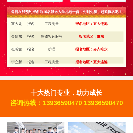
周立可
报名
电子商务
报名地区：伊春
每日在线预约报名前10名赠送入学礼包一份，先到先得，赶紧报名吧！
富大龙
报名
工程测量
报名地区：五大连池
金旭东
报名
铁路客运服务
报名地区：肇东
张昕鑫
报名
护理
报名地区：齐齐哈尔
李立新
报名
工程测量
报名地区：五大连池
孙 丽
报名
铁路客运服务
报名地区：大庆
金向东
报名
新能源汽车
报名地区：双鸭山
王中琪
报名
铁路客运服务
报名地区：内蒙古
十大热门专业，助力成长
咨询热线：
13936590470
13936590470
李金奇
报名
邮轮乘务
报名地区：吉林
王梦瑶
报名
电子商务
报名地区：伊春
王红伟
报名
铁路客运服务
报名地区：同江