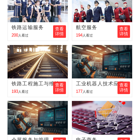
张丽丽
报名
航空服务
报名地区：佳木斯
胡峰
报名
工业机器人
报名地区：肇东
铁路运输服务
航空服务
查看
查看
详情
详情
周立可
报名
电子商务
报名地区：伊春
200
194
人看过
人看过
富大龙
报名
工程测量
报名地区：五大连池
金旭东
报名
铁路客运服务
报名地区：肇东
张昕鑫
报名
护理
报名地区：齐齐哈尔
铁路工程施工与维护
工业机器人技术应用
查看
查看
李立新
报名
工程测量
报名地区：五大连池
详情
详情
193
177
人看过
人看过
孙 丽
报名
铁路客运服务
报名地区：大庆
金向东
报名
新能源汽车
报名地区：双鸭山
王中琪
报名
铁路客运服务
报名地区：内蒙古
会展服务与管理
电子商务