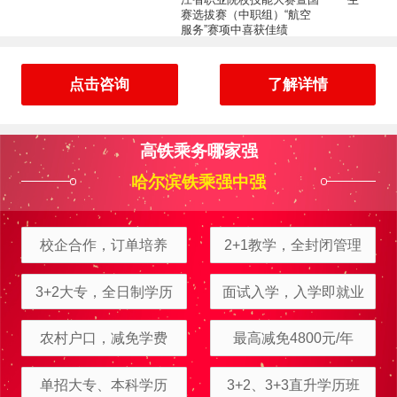
赛选拔赛（中职组）“航空
服务”赛项中喜获佳绩
点击咨询
了解详情
高铁乘务哪家强
哈尔滨铁乘强中强
校企合作，订单培养
2+1教学，全封闭管理
3+2大专，全日制学历
面试入学，入学即就业
农村户口，减免学费
最高减免4800元/年
周立可
报名
电子商务
报名地区：伊春
单招大专、本科学历
3+2、3+3直升学历班
富大龙
报名
工程测量
报名地区：五大连池