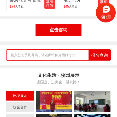
查看
查看
详情
详情
174
145
人看过
人看过
王红伟
报名
铁路客运服务
报名地区：同江
张丽丽
报名
航空服务
报名地区：佳木斯
点击咨询
胡峰
报名
工业机器人
报名地区：肇东
报名查询
输入您的手机号码，让老师给你介绍好专业
文化生活 · 校园展示
进国企、进央企、进铁路！
环境展示
校企合作