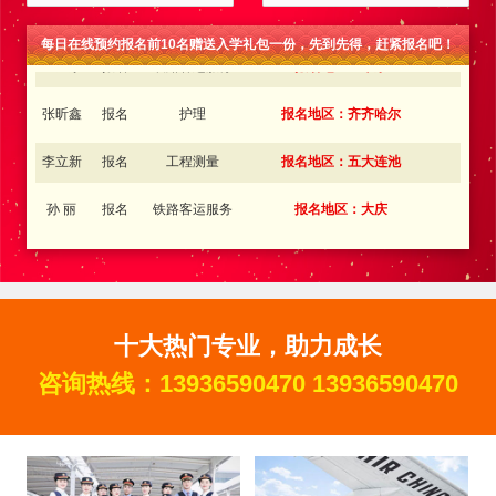
金旭东
报名
铁路客运服务
报名地区：肇东
每日在线预约报名前10名赠送入学礼包一份，先到先得，赶紧报名吧！
张昕鑫
报名
护理
报名地区：齐齐哈尔
李立新
报名
工程测量
报名地区：五大连池
孙 丽
报名
铁路客运服务
报名地区：大庆
金向东
报名
新能源汽车
报名地区：双鸭山
王中琪
报名
铁路客运服务
报名地区：内蒙古
李金奇
报名
邮轮乘务
报名地区：吉林
十大热门专业，助力成长
王梦瑶
报名
电子商务
报名地区：伊春
咨询热线：
13936590470
13936590470
王红伟
报名
铁路客运服务
报名地区：同江
张丽丽
报名
航空服务
报名地区：佳木斯