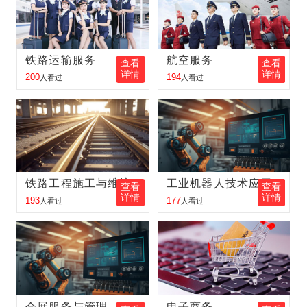
胡峰
报名
工业机器人
报名地区：肇东
周立可
报名
电子商务
报名地区：伊春
铁路运输服务
航空服务
查看
查看
富大龙
报名
工程测量
报名地区：五大连池
详情
详情
200
194
人看过
人看过
金旭东
报名
铁路客运服务
报名地区：肇东
张昕鑫
报名
护理
报名地区：齐齐哈尔
李立新
报名
工程测量
报名地区：五大连池
铁路工程施工与维护
工业机器人技术应用
孙 丽
报名
铁路客运服务
报名地区：大庆
查看
查看
详情
详情
193
177
人看过
人看过
金向东
报名
新能源汽车
报名地区：双鸭山
王中琪
报名
铁路客运服务
报名地区：内蒙古
李金奇
报名
邮轮乘务
报名地区：吉林
王梦瑶
报名
电子商务
报名地区：伊春
会展服务与管理
电子商务