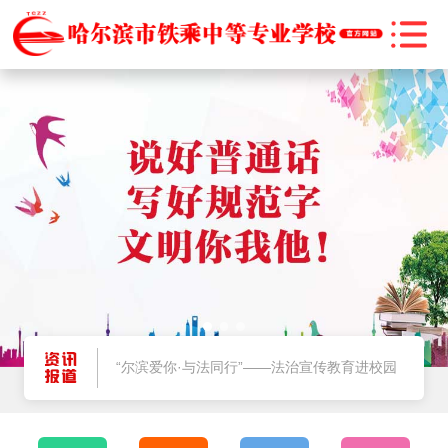
@师生家长，2025暑期将至，安全提示请牢记
哈尔滨市教育局关于2025年秋季学期学生资助政策执行的公告
“尔滨爱你·与法同行”——法治宣传教育进校园
燃情启航！哈尔滨市铁乘中等专业学校 2025 级新生军训正式拉开帷幕
@师生家长，2025暑期将至，安全提示请牢记