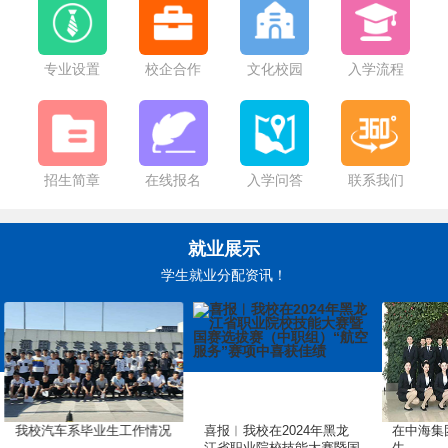
哈尔滨市教育局关于2025年秋季学期学生资助政策执行的公告
专业设置
校企合作
文化校园
入学流程
招生简章
在线报名
入学问答
联系我们
就业展示
学生就业分配资讯！
我校汽车系毕业生工作情况
喜报︱我校在2024年黑龙
在中海集
江省职业院校技能大赛暨国
生