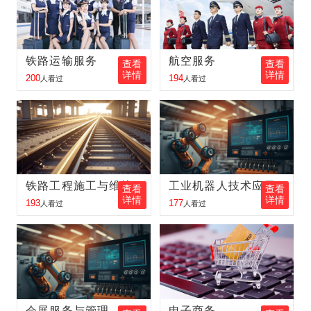
金旭东
报名
铁路客运服务
报名地区：肇东
张昕鑫
报名
护理
报名地区：齐齐哈尔
铁路运输服务
航空服务
查看
查看
详情
详情
200
194
人看过
人看过
李立新
报名
工程测量
报名地区：五大连池
孙 丽
报名
铁路客运服务
报名地区：大庆
金向东
报名
新能源汽车
报名地区：双鸭山
王中琪
报名
铁路客运服务
报名地区：内蒙古
铁路工程施工与维护
工业机器人技术应用
查看
查看
详情
详情
李金奇
报名
邮轮乘务
报名地区：吉林
193
177
人看过
人看过
王梦瑶
报名
电子商务
报名地区：伊春
王红伟
报名
铁路客运服务
报名地区：同江
张丽丽
报名
航空服务
报名地区：佳木斯
会展服务与管理
电子商务