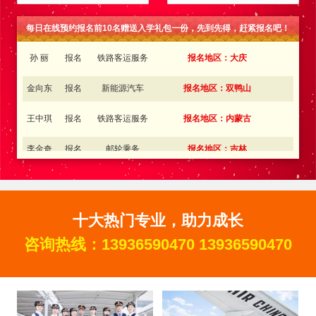
李立新
报名
工程测量
报名地区：五大连池
每日在线预约报名前10名赠送入学礼包一份，先到先得，赶紧报名吧！
孙 丽
报名
铁路客运服务
报名地区：大庆
金向东
报名
新能源汽车
报名地区：双鸭山
王中琪
报名
铁路客运服务
报名地区：内蒙古
李金奇
报名
邮轮乘务
报名地区：吉林
王梦瑶
报名
电子商务
报名地区：伊春
王红伟
报名
铁路客运服务
报名地区：同江
张丽丽
报名
航空服务
报名地区：佳木斯
十大热门专业，助力成长
咨询热线：
13936590470
13936590470
胡峰
报名
工业机器人
报名地区：肇东
周立可
报名
电子商务
报名地区：伊春
富大龙
报名
工程测量
报名地区：五大连池