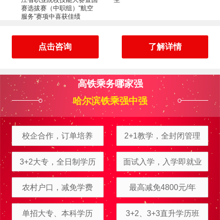
赛选拔赛（中职组）“航空
服务”赛项中喜获佳绩
点击咨询
了解详情
高铁乘务哪家强
哈尔滨铁乘强中强
校企合作，订单培养
2+1教学，全封闭管理
周立可
报名
电子商务
报名地区：伊春
富大龙
报名
工程测量
报名地区：五大连池
3+2大专，全日制学历
面试入学，入学即就业
金旭东
报名
铁路客运服务
报名地区：肇东
农村户口，减免学费
最高减免4800元/年
张昕鑫
报名
护理
报名地区：齐齐哈尔
单招大专、本科学历
3+2、3+3直升学历班