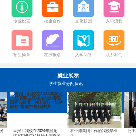
专业设置
校企合作
文化校园
入学流程
招生简章
在线报名
入学问答
联系我们
就业展示
学生就业分配资讯！
喜报︱我校在2024年黑龙
在中海集团工作的我校毕业
公主邮轮
江省职业院校技能大赛暨国
生