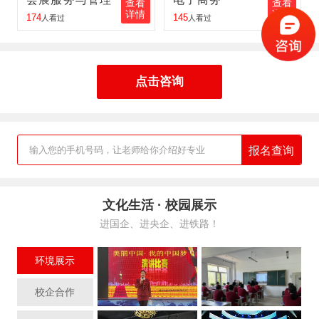
查看
查看
胡峰
报名
工业机器人
报名地区：肇东
详情
详情
174
145
人看过
人看过
点击咨询
报名查询
输入您的手机号码，让老师给你介绍好专业
文化生活 · 校园展示
进国企、进央企、进铁路！
环境展示
校企合作